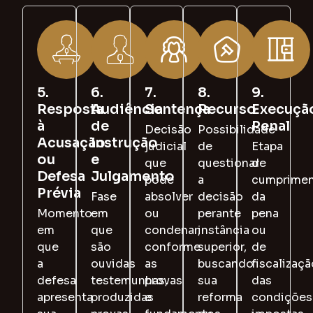
5.
6.
7.
8.
9.
Resposta
Audiência
Sentença
Recurso
Execuçã
à
de
Penal
Decisão
Possibilidade
Acusação
Instrução
judicial
de
Etapa
ou
e
que
questionar
de
Defesa
Julgamento
pode
a
cumprime
Prévia
Fase
absolver
decisão
da
Momento
em
ou
perante
pena
em
que
condenar,
instância
ou
que
são
conforme
superior,
de
a
ouvidas
as
buscando
fiscalizaçã
defesa
testemunhas,
provas
sua
das
apresenta
produzidas
e
reforma
condições