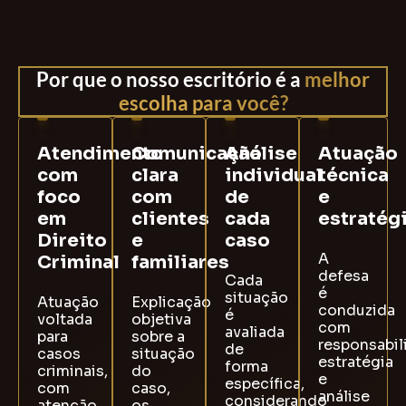
Por que o nosso escritório é a
melhor
escolha para você?
Atendimento
Comunicação
Análise
Atuação
com
clara
individual
técnica
foco
com
de
e
em
clientes
cada
estratég
Direito
e
caso
A
Criminal
familiares
defesa
Cada
é
situação
Atuação
Explicação
conduzida
é
voltada
objetiva
com
avaliada
para
sobre a
responsabil
de
casos
situação
estratégia
forma
criminais,
do
e
específica,
com
caso,
análise
considerando
atenção
os