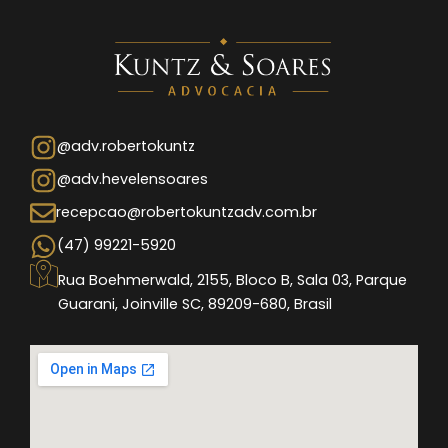
@adv.robertokuntz
@adv.hevelensoares
recepcao@robertokuntzadv.com.br
(47) 99221-5920
Rua Boehmerwald, 2155, Bloco B, Sala 03, Parque
Guarani, Joinville SC, 89209-680, Brasil