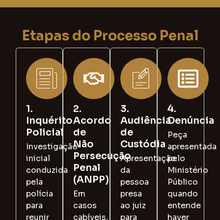
Etapas do Processo Penal
1.
2.
3.
4.
Inquérito
Acordo
Audiência
Denúncia
Policial
de
de
Peça
Não
Custódia
Investigação
apresentada
Persecução
inicial
Apresentação
pelo
Penal
conduzida
da
Ministério
(ANPP)
pela
pessoa
Público
polícia
Em
presa
quando
para
casos
ao juiz
entende
reunir
cabíveis,
para
haver