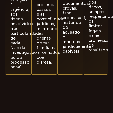
dos
documentos,
à
próximos
riscos,
provas,
urgência,
passos
sempre
fase
aos
e as
respeitand
processual,
riscos
possibilidades
os
histórico
envolvidos
jurídicas,
limites
do
e às
mantendo
legais
acusado
particularidades
o
e sem
e
de
cliente
promessa
medidas
cada
e seus
de
juridicamente
fase da
familiares
resultado.
cabíveis.
investigação
informados
ou do
com
processo
clareza.
penal.