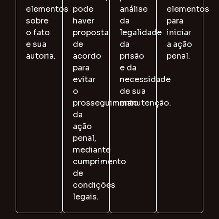
elementos
pode
análise
elementos
sobre
haver
da
para
o fato
proposta
legalidade
iniciar
e sua
de
da
a ação
autoria.
acordo
prisão
penal.
para
e da
evitar
necessidade
o
de sua
prosseguimento
manutenção.
da
ação
penal,
mediante
cumprimento
de
condições
legais.