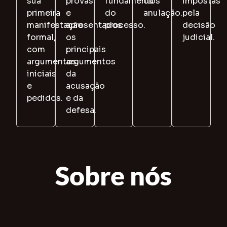
sua
provas
fundamentos
ou
impostas
primeira
e
do
anulação.
pela
manifestação
apresentados
processo.
decisão
formal,
os
judicial.
com
principais
argumentos
argumentos
iniciais
da
e
acusação
pedidos.
e da
defesa.
Sobre nós